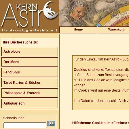
Home
Warenkorb
Ihre Büchersuche zu:
Astrologie
Für den Einkauf im KernAstro - Bu
Der Mond
Cookies
sind kurze Textdateien, d
Feng Shui
auf den Seiten zum Bestellvorgang
Mit Hilfe des Cookie wird lediglich
Tarot-Karten & Bücher
können.
Im Cookie wird nur eine Bestellnu
Philosophie & Esoterik
Ihre Daten werden ausschließlich z
Antiquarisch
Schnellsuche:
Hilfethema: Cookies im »Firefox« a