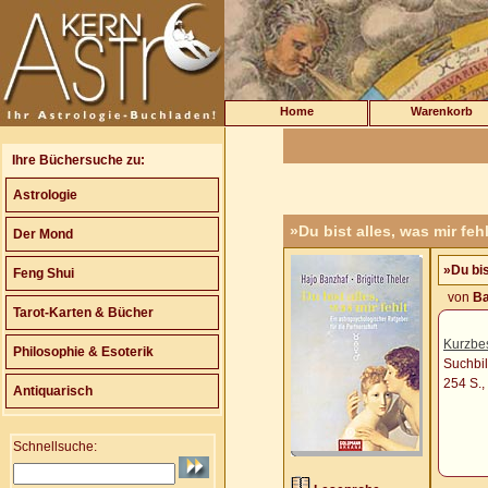
Home
Warenkorb
Ihre Büchersuche zu:
Astrologie
»Du bist alles, was mir feh
Der Mond
»Du bis
Feng Shui
von
Ba
Tarot-Karten & Bücher
Kurzbe
Philosophie & Esoterik
Suchbil
254 S.
Antiquarisch
Schnellsuche: