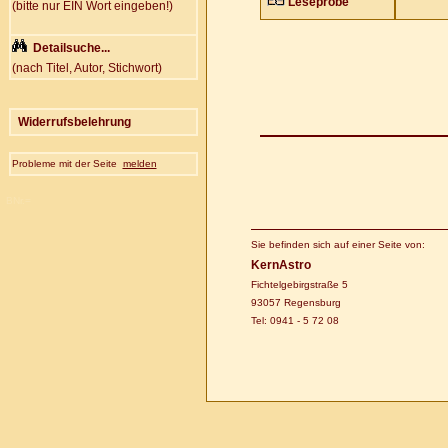
Leseprobe
(bitte nur EIN Wort eingeben!)
Detailsuche...
(nach Titel, Autor, Stichwort)
Widerrufsbelehrung
Probleme mit der Seite
melden
BNr.=
Sie befinden sich auf einer Seite von:
KernAstro
Fichtelgebirgstraße 5
93057 Regensburg
Tel: 0941 - 5 72 08