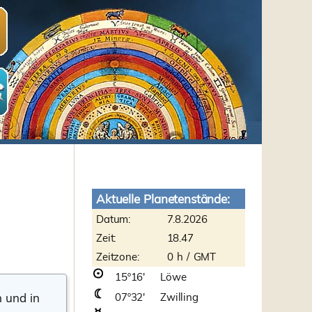
Aktuelle Planetenstände:
Datum:
7.8.2026
Zeit:
18.47
Zeitzone:
0 h / GMT
15º16' Löwe
n und in
07º32' Zwilling