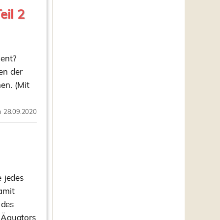
il 2
ient?
en der
en. (Mit
m 28.09.2020
 jedes
amit
 des
s Äquators