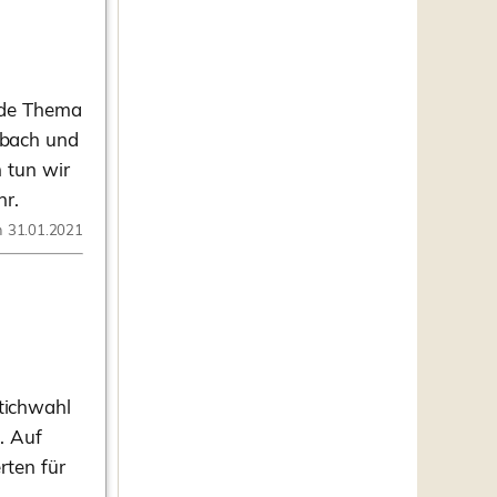
nde Thema
erbach und
 tun wir
hr.
m 31.01.2021
tichwahl
. Auf
rten für