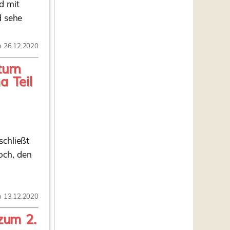
d mit
d sehe
m 26.12.2020
turn
 Teil
schließt
och, den
m 13.12.2020
zum 2.