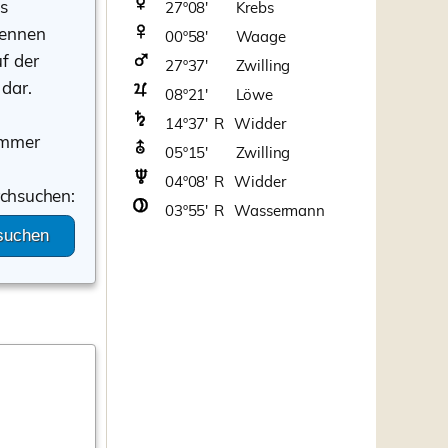
s
27º08' Krebs
kennen
00º58' Waage
f der
27º37' Zwilling
 dar.
08º21' Löwe
14º37' R Widder
 immer
05º15' Zwilling
04º08' R Widder
rchsuchen:
03º55' R Wassermann
suchen