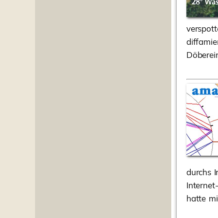
verspott
diffamie
Döberein
durchs I
Internet
hatte mi