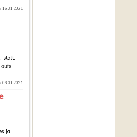
m 16.01.2021
 statt.
 aufs
m 08.01.2021
e
es ja