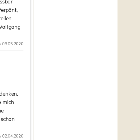
assbar
Verpönt,
ellen
 Wolfgang
m 08.05.2020
 denken,
e mich
ie
d schon
m 02.04.2020