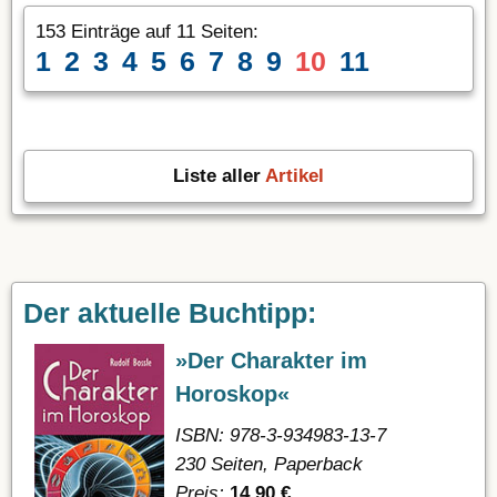
153 Einträge auf 11 Seiten:
1
2
3
4
5
6
7
8
9
10
11
Liste aller
Artikel
Der aktuelle Buchtipp:
»Der Charakter im
Horoskop«
ISBN: 978-3-934983-13-7
230 Seiten, Paperback
Preis:
14,90 €