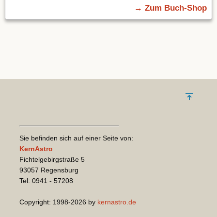
→ Zum Buch-Shop
Sie befinden sich auf einer Seite von:
KernAstro
Fichtelgebirgstraße 5
93057 Regensburg
Tel: 0941 - 57208
Copyright: 1998-2026 by
kernastro.de